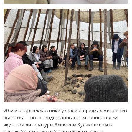
20 мая старшеклассники узнали о предках жиганских
эвенков — по легенде, записанном зачинателем
якутской литературы Алексеем Кулаковским в
начале XX века -Уран Хосун и Бакадя Хосун.