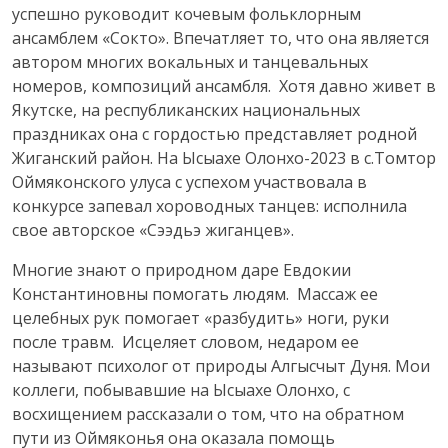
успешно руководит кочевым фольклорным
ансамблем «Сокто». Впечатляет то, что она является
автором многих вокальных и танцевальных
номеров, композиций ансамбля. Хотя давно живет в
Якутске, на республиканских национальных
праздниках она с гордостью представляет родной
Жиганский район. На Ысыахе Олонхо-2023 в с.Томтор
Оймяконского улуса с успехом участвовала в
конкурсе запевал хороводных танцев: исполнила
свое авторское «Сээдьэ жиганцев».
Многие знают о природном даре Евдокии
Константиновны помогать людям. Массаж ее
целебных рук помогает «разбудить» ноги, руки
после травм. Исцеляет словом, недаром ее
называют психолог от природы Алгысчыт Дуня. Мои
коллеги, побывавшие на Ысыахе Олонхо, с
восхищением рассказали о том, что на обратном
пути из Оймяконья она оказала помощь