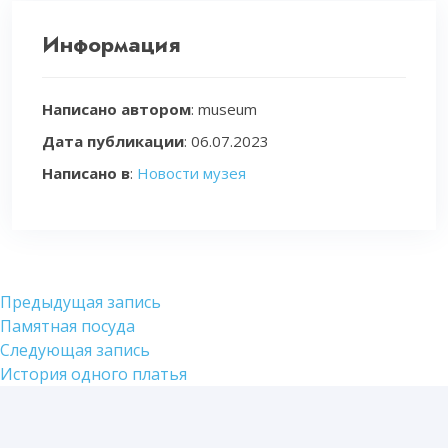
Информация
Написано автором
: museum
Дата публикации
:
06.07.2023
Написано в
:
Новости музея
Навигация
Предыдущая
Предыдущая запись
запись:
Памятная посуда
по
Следующая
Следующая запись
записям
запись:
История одного платья